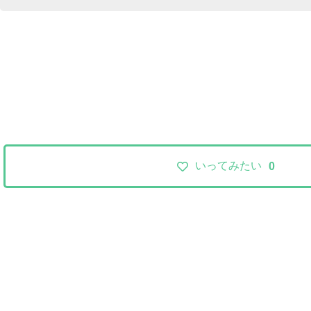
いってみたい
0