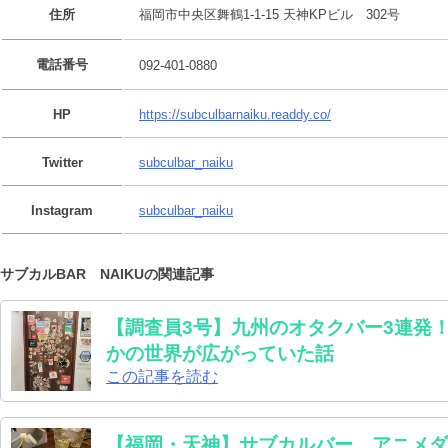
住所
福岡市中央区舞鶴1-1-15 天神KPビル 302号
電話番号
092-401-0880
HP
https://subculbarnaiku.readdy.co/
Twitter
subculbar_naiku
Instagram
subculbar_naiku
サブカルBAR NAIKUの関連記事
【調査員3号】九州のオタクバー3連発
かの世界が広がっていた話
この記事を読む
【福岡・天神】サブカルバー、アニメダ