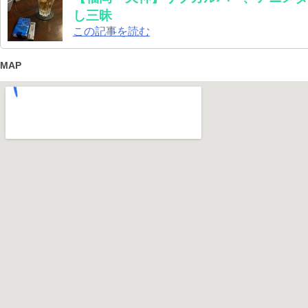
し三昧
この記事を読む
MAP