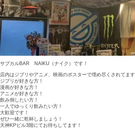
サブカルBAR NAIKU（ナイク）です！
店内はジブリやアニメ、映画のポスターで埋め尽くされてます
ジブリが好きな方！
漫画が好きな方！
アニメが好きな方！
飲み倒したい方！
一人でゆっくり飲みたい方！
大歓迎です！
ぜひ一緒に乾杯しましょう！
天神KPビル3階にてお待ちしてます！