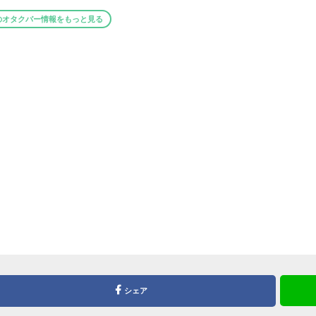
のオタクバー情報をもっと見る
シェア