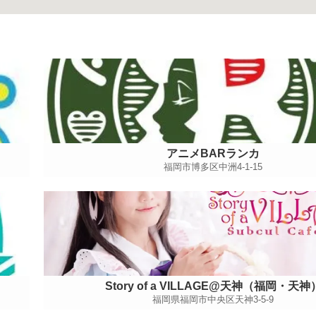
アニメBARランカ
福岡市博多区中洲4-1-15
Story of a VILLAGE@天神（福岡・天神
福岡県福岡市中央区天神3-5-9