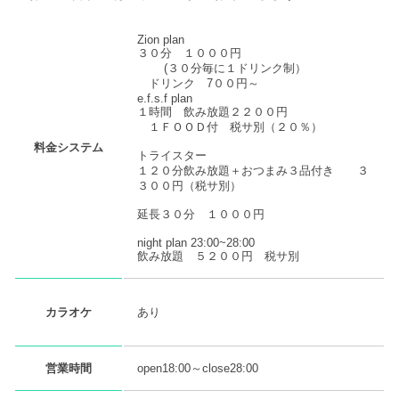
Zion plan
​３０分 １０００円
(３０分毎に１ドリンク制）
​ ドリンク 7００円～
e.f.s.f plan
１時間 飲み放題２２００円
１ＦＯＯＤ付 税サ別（２０％）
料金システム
トライスター
​１２０分飲み放題＋おつまみ３品付き​ ３
３００円（税サ別）
延長３０分 １０００円
night plan 23:00~28:00
飲み放題 ５２００円 税サ別
あり
カラオケ
営業時間
open18:00～close28:00