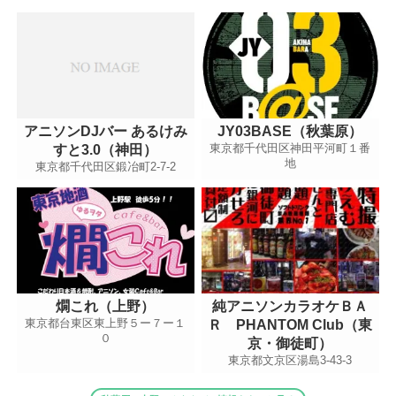
アニソンDJバー あるけみ
JY03BASE（秋葉原）
東京都千代田区神田平河町１番
すと3.0（神田）
地
東京都千代田区鍛冶町2-7-2
燗これ（上野）
純アニソンカラオケＢＡ
東京都台東区東上野５ー７ー１
Ｒ PHANTOM Club（東
０
京・御徒町）
東京都文京区湯島3-43-3