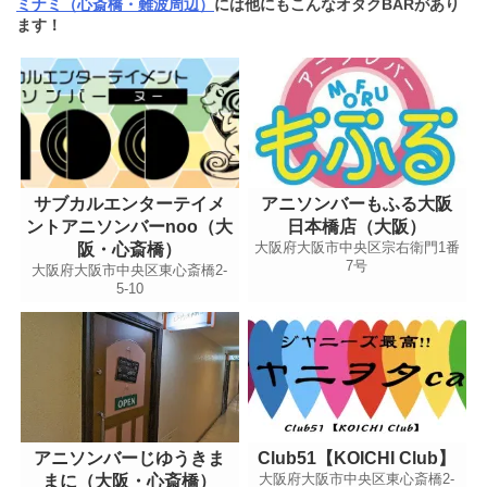
ミナミ（心斎橋・難波周辺）
には他にもこんなオタクBARがあり
ます！
サブカルエンターテイメ
アニソンバーもふる大阪
ントアニソンバーnoo（大
日本橋店（大阪）
大阪府大阪市中央区宗右衛門1番
阪・心斎橋）
7号
大阪府大阪市中央区東心斎橋2-
5-10
アニソンバーじゆうきま
Club51【KOICHI Club】
大阪府大阪市中央区東心斎橋2-
まに（大阪・心斎橋）