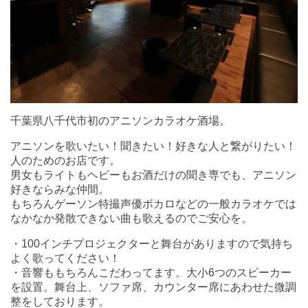
千葉県八千代市初のアニソンカラオケ酒場。
アニソンを歌いたい！聞きたい！好きな人と繋がりたい！
人のためのお店です。
男女もライトもヘビーもお酒だけの聞き専でも、アニソン
好きならみな仲間。
もちろんゲーソン特撮声優ボカロなどの一般カラオケでは
なかなか発散できない曲も歌えるのでご安心を。
・100インチプロジェクターと舞台がありますので気持ち
よく歌ってください！
・音響ももちろんこだわってます。大小6つのスピーカー
を設置。舞台上、ソファ席、カウンター席にあわせた微調
整をしております。