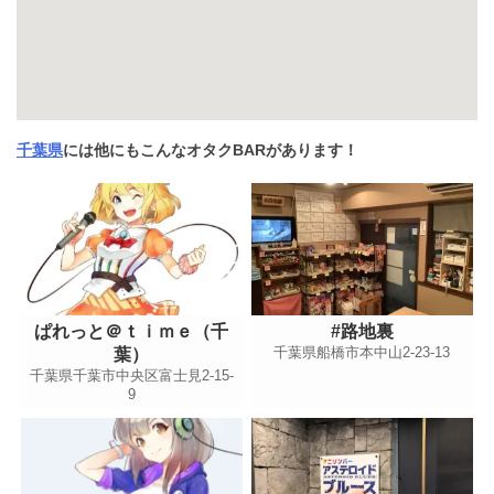
千葉県
には他にもこんなオタクBARがあります！
ぱれっと＠ｔｉｍｅ（千
#路地裏
千葉県船橋市本中山2-23-13
葉）
千葉県千葉市中央区富士見2-15-
9