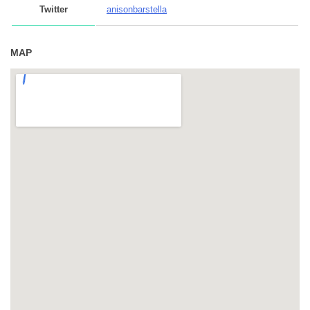
Twitter
anisonbarstella
MAP