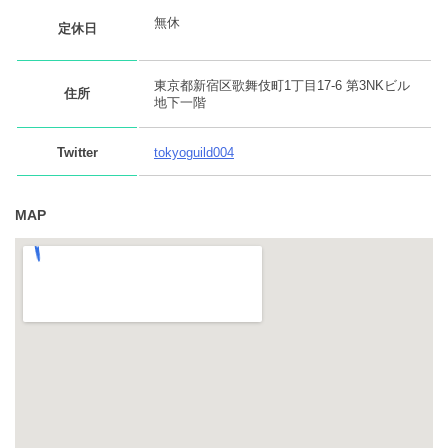
無休
定休日
東京都新宿区歌舞伎町1丁目17-6 第3NKビル
住所
地下一階
Twitter
tokyoguild004
MAP