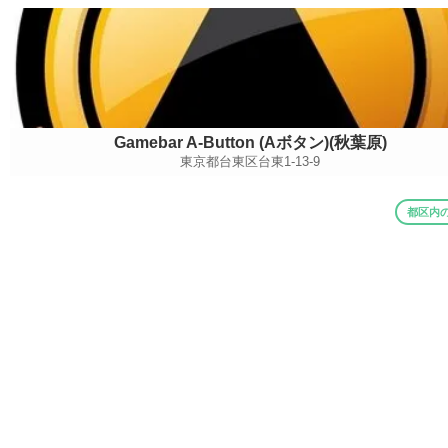
Gamebar A-Button (Aボタン)(秋葉原)
東京都台東区台東1-13-9
都区内