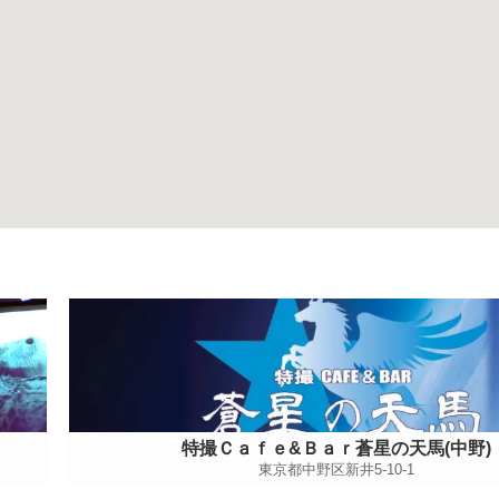
特撮Ｃａｆｅ&Ｂａｒ蒼星の天馬(中野)
東京都中野区新井5-10-1