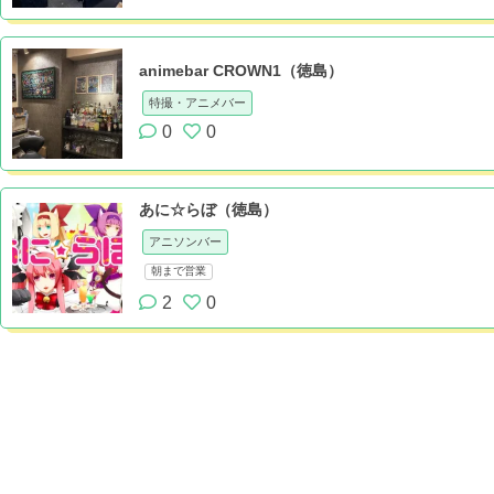
animebar CROWN1（徳島）
特撮・アニメバー
0
0
あに☆らぼ（徳島）
アニソンバー
朝まで営業
2
0